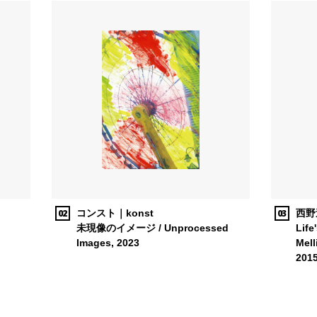
02
03
コンスト｜konst
西野達
未現像のイメージ / Unprocessed
Life
Images, 2023
Mell
201