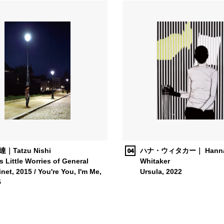
04
｜Tatzu Nishi
ハナ・ウィタカー｜ Hann
's Little Worries of General
Whitaker
inet, 2015 / You're You, I'm Me,
Ursula, 2022
5