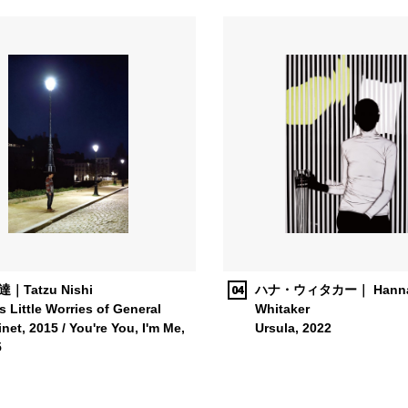
04
｜Tatzu Nishi
ハナ・ウィタカー｜ Hann
's Little Worries of General
Whitaker
inet, 2015 / You're You, I'm Me,
Ursula, 2022
5